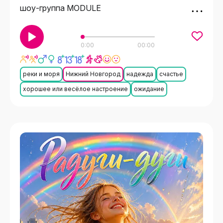
шоу-группа MODULE
0:00
00:00
реки и моря
Нижний Новгород
надежда
счастье
хорошее или весёлое настроение
ожидание