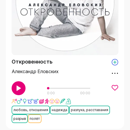
Откровенность
Александр Еловских
0:00
00:00
любовь, отношения
надежда
разлука, расставания
разрыв
полёт