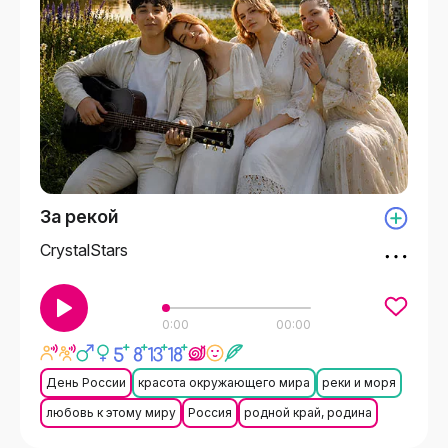
За рекой
CrystalStars
0:00
00:00
День России
красота окружающего мира
реки и моря
любовь к этому миру
Россия
родной край, родина