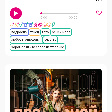
0:00
00:00
подростки
танец
лето
реки и моря
любовь, отношения
счастье
хорошее или весёлое настроение