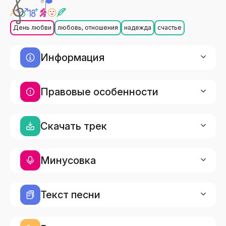
♭
День любви
любовь, отношения
надежда
счастье
Информация
Правовые особенности
Скачать трек
Минусовка
Текст песни