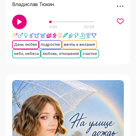
Владислав Тюкин
0:00
00:00
День любви
подростки
мечты и желания
небо, небеса
любовь, отношения
счастье