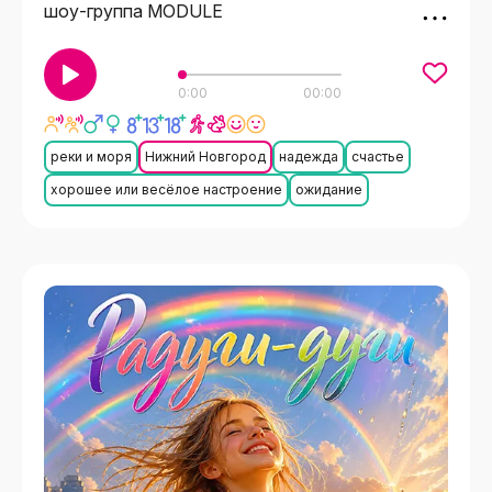
шоу-группа MODULE
0:00
00:00
реки и моря
Нижний Новгород
надежда
счастье
хорошее или весёлое настроение
ожидание