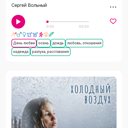
Сергей Вольный
0:00
00:00
День любви
осень
дождь
любовь, отношения
надежда
разлука, расставания