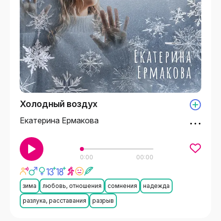
Холодный воздух
Екатерина Ермакова
0:00
00:00
зима
любовь, отношения
сомнения
надежда
разлука, расставания
разрыв