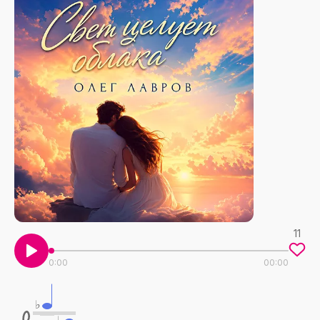
11
0:00
00:00
♭