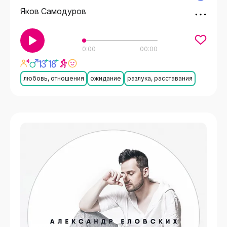
Яков Самодуров
0:00
00:00
любовь, отношения
ожидание
разлука, расставания