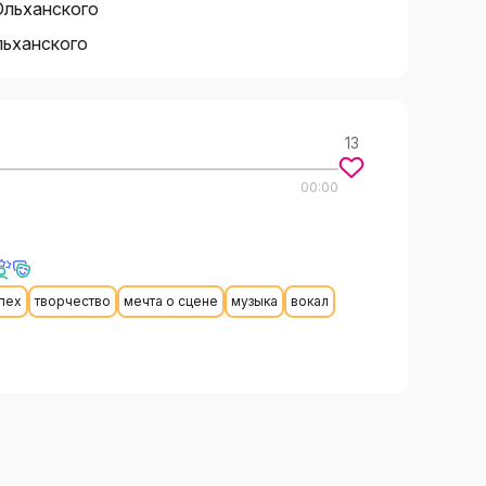
Ольханского
льханского
13
00:00
спех
творчество
мечта о сцене
музыка
вокал