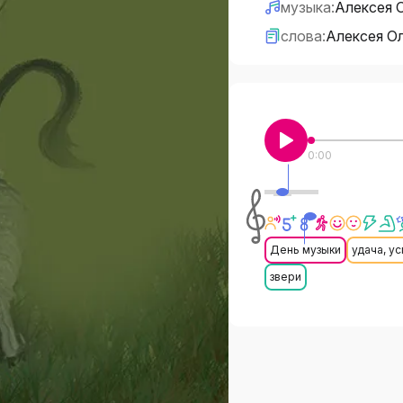
музыка:
Алексея 
слова:
Алексея О
0:00
День музыки
удача, у
звери