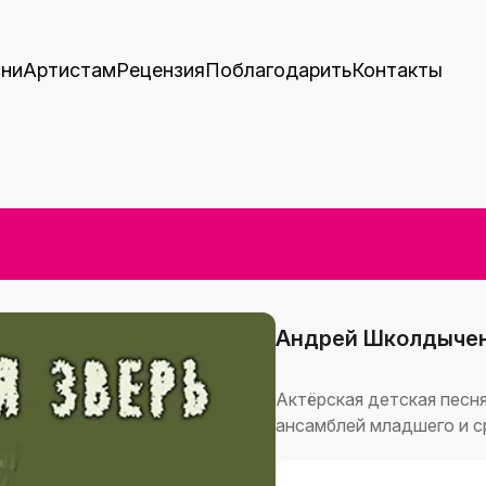
ни
Артистам
Рецензия
Поблагодарить
Контакты
Андрей Школдыче
Актёрская детская песня
ансамблей младшего и с