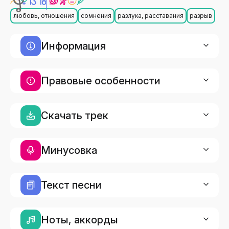
любовь, отношения
сомнения
разлука, расставания
разрыв
Информация
Правовые особенности
Скачать трек
Минусовка
Текст песни
Ноты, аккорды