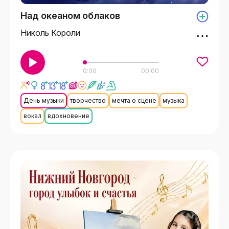
Над океаном облаков
Николь Короли
0:00
00:00
День музыки
творчество
мечта о сцене
музыка
вокал
вдохновение