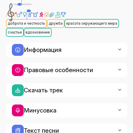
доброта и честность
дружба
красота окружающего мира
счастье
вдохновение
Информация
Правовые особенности
Скачать трек
Минусовка
Текст песни