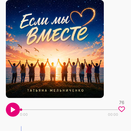
76
0:00
00:00