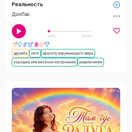
Реальность
ДолЛас
0:00
00:00
дружба
лето
красота окружающего мира
хорошее или весёлое настроение
развлечения