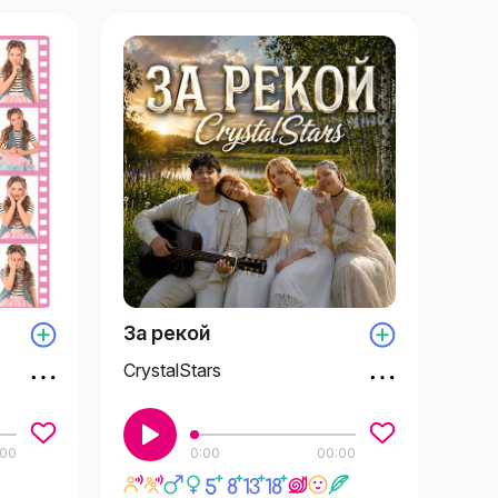
За рекой
CrystalStars
:00
0:00
00:00