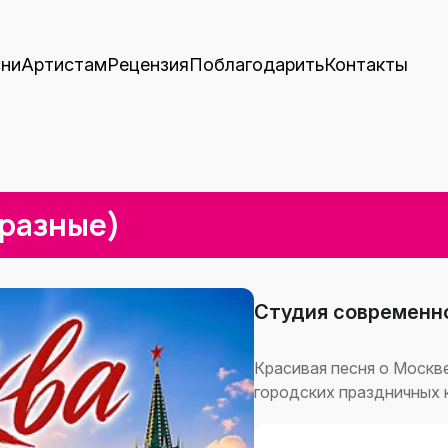
ни
Артистам
Рецензия
Поблагодарить
Контакты
 разные)
Студия современно
Красивая песня о Москве
городских праздничных 