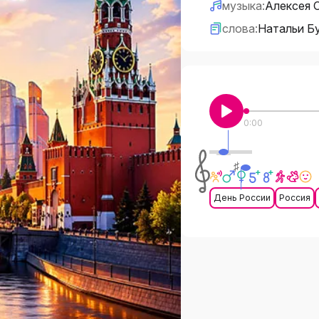
музыка:
Алексея 
слова:
Натальи Б
0:00
♯
День России
Россия