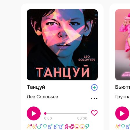
Танцуй
Бьют
Лев Соловьёв
Групп
0:00
00:00