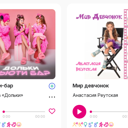
и-бар
Мир девчонок
а «Дольки»
Анастасия Реутская
0:00
00:00
0:00
00