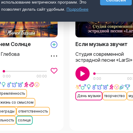
Согласен
использование метрических программ. Это
позволяет делать сайт удобным.
Подробнее
 чем Солнце
Если музыка звучит
 Глебова
Студия современной
эстрадной песни «LarSi»
0:00
00:00
0:00
00
тремлённость
День музыки
творчество
му
 жизнь со смыслом
преграды
ответственность
льность
солнце