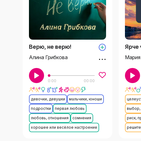
Верю, не верю!
Ярче
Алина Грибкова
Мария
0:00
00:00
девочки, девушки
мальчики, юноши
целеус
подростки
первая любовь
выбор,
любовь, отношения
сомнения
риск, 
хорошее или весёлое настроение
решите