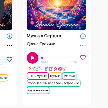
Музыка Сердца
Диана Ерохина
0:00
00:00
:00
День музыки
музыка
счастье
зыка
хорошее или весёлое настроение
вдохновение