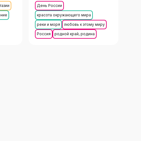
тазии
День России
ение
красота окружающего мира
реки и моря
любовь к этому миру
Россия
родной край, родина