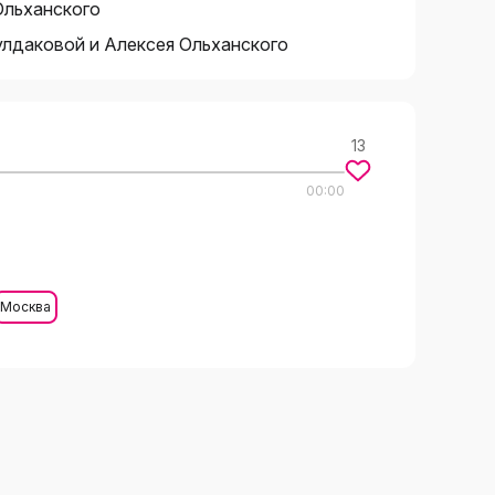
Ольханского
улдаковой и Алексея Ольханского
13
00:00
Москва