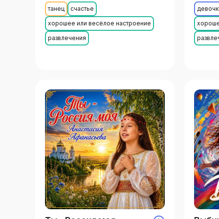
танец
счастье
девочк
хорошее или весёлое настроение
хороше
развлечения
развле