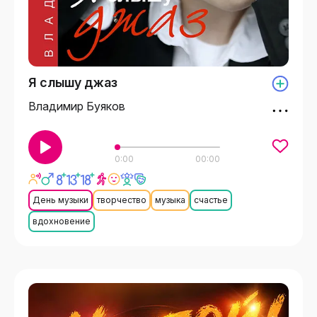
Я слышу джаз
Владимир Буяков
0:00
00:00
День музыки
творчество
музыка
счастье
вдохновение