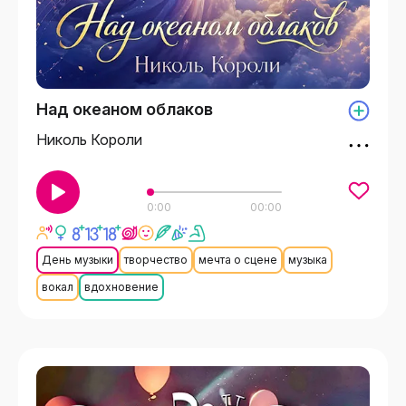
Над океаном облаков
Николь Короли
0:00
00:00
День музыки
творчество
мечта о сцене
музыка
вокал
вдохновение