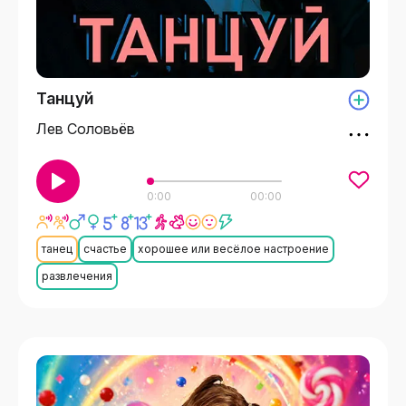
Танцуй
Лев Соловьёв
0:00
00:00
танец
счастье
хорошее или весёлое настроение
развлечения