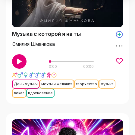
Музыка с которой я на ты
Эмилия Шмачкова
0:00
00:00
День музыки
мечты и желания
творчество
музыка
вокал
вдохновение