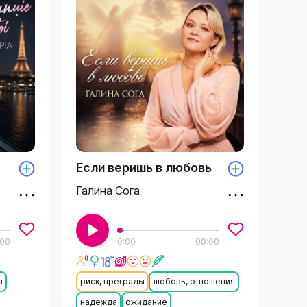
Если веришь в любовь
Галина Сога
:00
0:00
00:00
я
риск, преграды
любовь, отношения
надежда
ожидание