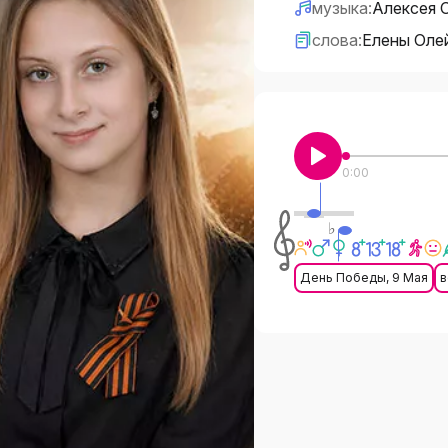
музыка:
Алексея 
слова:
Елены Олей
0:00
♭
День Победы, 9 Мая
в