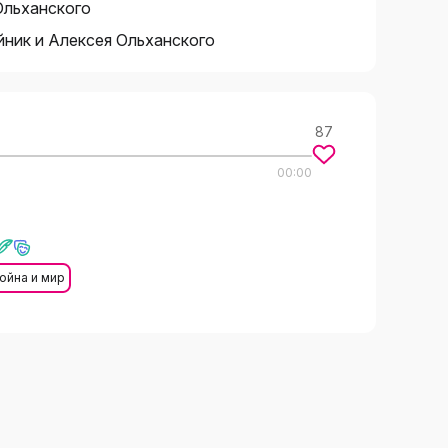
Ольханского
ник и Алексея Ольханского
87
00:00
ойна и мир