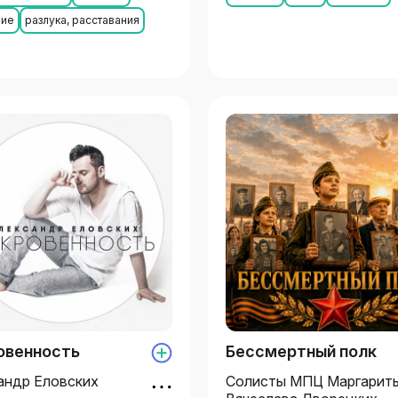
ние
разлука, расставания
овенность
Бессмертный полк
андр Еловских
Солисты МПЦ Маргариты