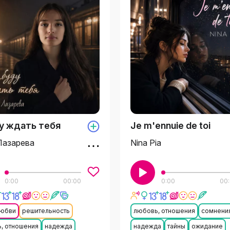
у ждать тебя
Je m'ennuie de toi
Лазарева
Nina Pia
0:00
00:00
0:00
00
любви
решительность
любовь, отношения
сомнени
, отношения
надежда
надежда
тайны
ожидание