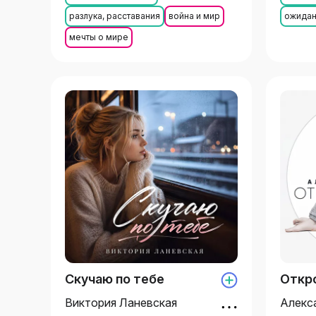
разлука, расставания
война и мир
ожида
мечты о мире
Скучаю по тебе
Откр
Виктория Ланевская
Алекс