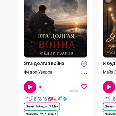
Эта долгая война
Я буд
Фёдор Уваров
Майя 
0:00
00:00
День Победы, 9 Мая
День 
любовь, отношения
любовь